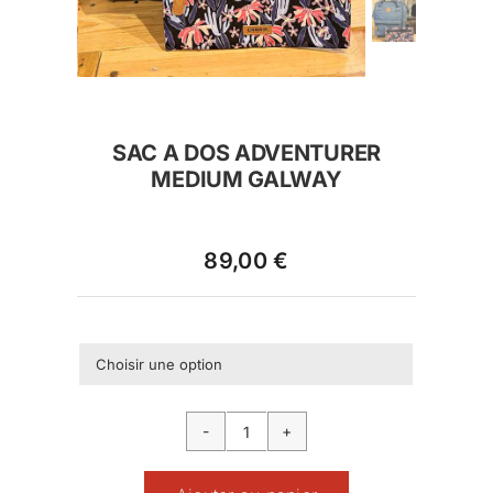
MAILLES
MANTEAUX & VESTES
PANTALONS
SAC A DOS ADVENTURER
ROBES
MEDIUM GALWAY
SHORTS & JUPES
89,00
€
T SHIRTS & TOP

quantité
de