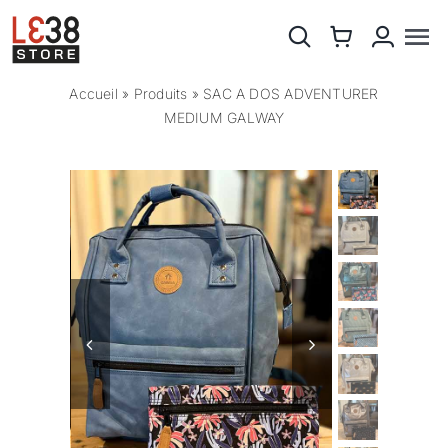
Passer
au
Na
contenu
à
Accueil
»
Produits
»
SAC A DOS ADVENTURER
PROMOTIONS
MEDIUM GALWAY
ba
NEWS
ACCESSOIRES
CABAIA
CHAUSSURES
CHEMISES & BLOUSES
ENSEMBLE COSTUME
JEANS