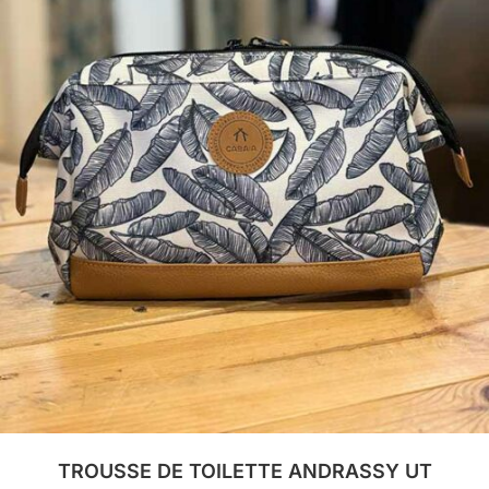
MAILLES
MANTEAUX & VESTES
PANTALONS
ROBES
SHORTS & JUPES
T SHIRTS & TOP
TROUSSE DE TOILETTE ANDRASSY UT