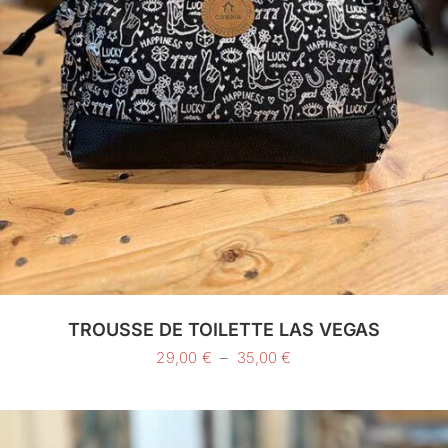
TROUSSE DE TOILETTE LAS VEGAS
Plage
29,00
€
–
35,00
€
de
prix :
29,00 €